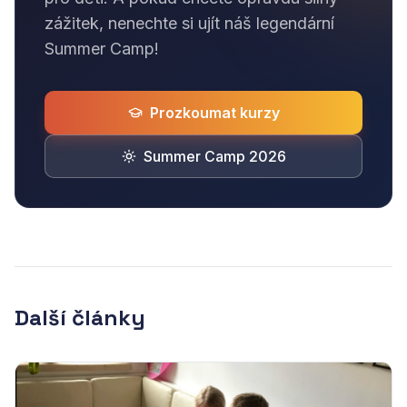
zážitek, nenechte si ujít náš legendární
Summer Camp!
Prozkoumat kurzy
Summer Camp 2026
Další články