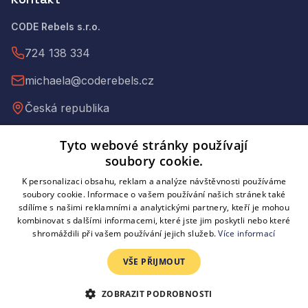
CODE Rebels s.r.o.
724 138 334
michaela@coderebels.cz
Česká republika
Tyto webové stránky používají
IČ: 09397973
soubory cookie.
DIČ: CZ09397973
K personalizaci obsahu, reklam a analýze návštěvnosti používáme
C 335735 vedená u Městského soudu v Praze
soubory cookie. Informace o vašem používání našich stránek také
sdílíme s našimi reklamními a analytickými partnery, kteří je mohou
kombinovat s dalšími informacemi, které jste jim poskytli nebo které
shromáždili při vašem používání jejich služeb.
Více informací
©
2026
CODE Rebels. Všechna práva vyhrazena.
VŠE PŘIJMOUT
Obchodní podmínky
Zpracování osobních údajů
ZOBRAZIT PODROBNOSTI