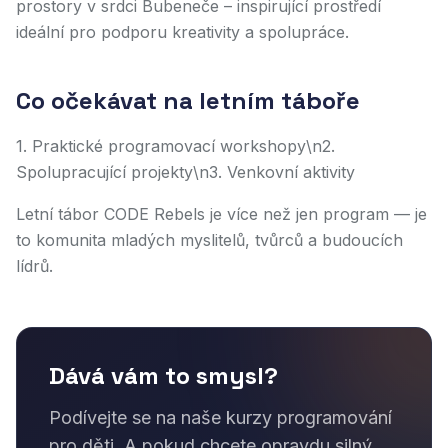
prostory v srdci Bubeneče – inspirující prostředí
ideální pro podporu kreativity a spolupráce.
Co očekávat na letním táboře
1. Praktické programovací workshopy\n2.
Spolupracující projekty\n3. Venkovní aktivity
Letní tábor CODE Rebels je více než jen program — je
to komunita mladých myslitelů, tvůrců a budoucích
lídrů.
Dává vám to smysl?
Podívejte se na naše kurzy programování
pro děti. A pokud chcete opravdu silný