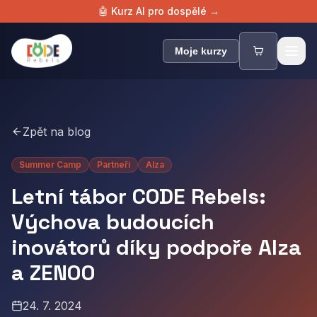
🤖 Kurz AI pro dospělé →
Zpět na blog
Summer Camp
Partneři
Alza
Letní tábor CODE Rebels:
Výchova budoucích
inovátorů díky podpoře Alza
a ZENOO
24. 7. 2024