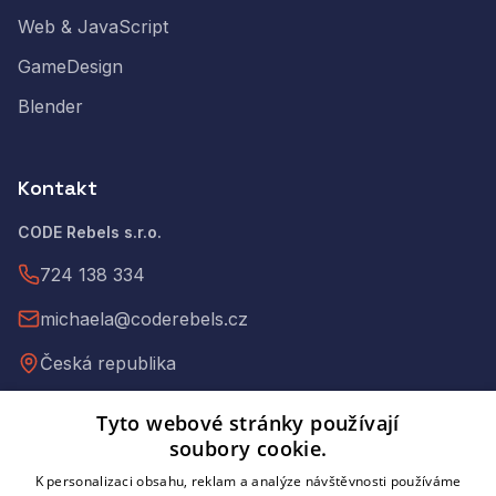
Web & JavaScript
GameDesign
Blender
Kontakt
CODE Rebels s.r.o.
724 138 334
michaela@coderebels.cz
Česká republika
Tyto webové stránky používají
IČ: 09397973
soubory cookie.
DIČ: CZ09397973
K personalizaci obsahu, reklam a analýze návštěvnosti používáme
C 335735 vedená u Městského soudu v Praze