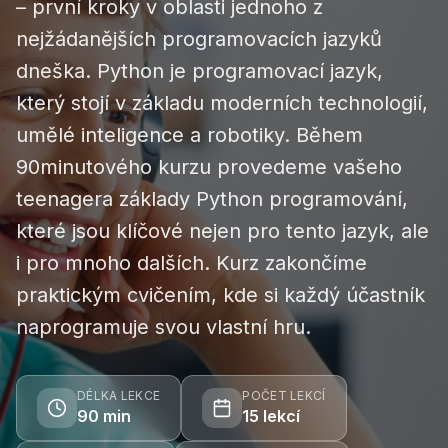
– první kroky v oblasti jednoho z
nejžádanějších programovacích jazyků
dneška. Python je programovací jazyk,
který stojí v základu moderních technologií,
umělé inteligence a robotiky. Během
90minutového kurzu provedeme vašeho
teenagera základy Python programování,
které jsou klíčové nejen pro tento jazyk, ale
i pro mnoho dalších. Kurz zakončíme
praktickým cvičením, kde si každý účastník
naprogramuje svou vlastní hru.
DÉLKA LEKCE
POČET LEKCÍ
90 min
15
lekcí