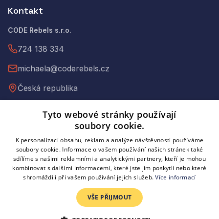
Kontakt
CODE Rebels s.r.o.
724 138 334
michaela@coderebels.cz
Česká republika
Tyto webové stránky používají
IČ: 09397973
soubory cookie.
DIČ: CZ09397973
K personalizaci obsahu, reklam a analýze návštěvnosti používáme
C 335735 vedená u Městského soudu v Praze
soubory cookie. Informace o vašem používání našich stránek také
sdílíme s našimi reklamními a analytickými partnery, kteří je mohou
kombinovat s dalšími informacemi, které jste jim poskytli nebo které
shromáždili při vašem používání jejich služeb.
Více informací
©
2026
CODE Rebels. Všechna práva vyhrazena.
VŠE PŘIJMOUT
Obchodní podmínky
Zpracování osobních údajů