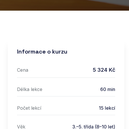
Informace o kurzu
5 324 Kč
Cena
Délka lekce
60 min
Počet lekcí
15
lekcí
Věk
3.–5. třída (8–10 let)