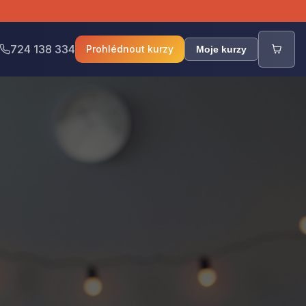
724 138 334
Prohlédnout kurzy