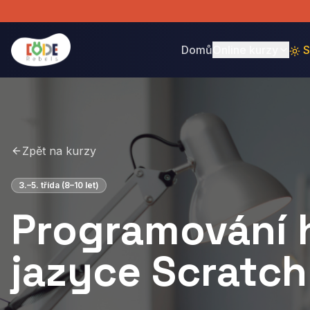
Domů
Online kurzy
S
Zpět na kurzy
3.–5. třída (8–10 let)
Programování h
jazyce Scratch