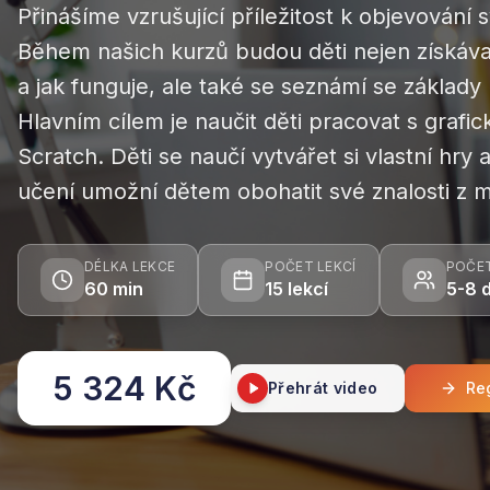
Přinášíme vzrušující příležitost k objevování
Během našich kurzů budou děti nejen získáva
a jak funguje, ale také se seznámí se základy
Hlavním cílem je naučit děti pracovat s gra
Scratch. Děti se naučí vytvářet si vlastní hr
učení umožní dětem obohatit své znalosti z m
DÉLKA LEKCE
POČET LEKCÍ
POČET
60 min
15
lekcí
5-8 d
5 324 Kč
Přehrát video
Reg