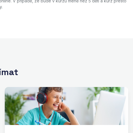
nline. V případě, že bude v kurzu méně než 5 dětí a kurz přesto
y.
jímat