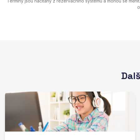
Termíny jsou načítány z rezervačního systému a mohou se měnit
o
Dalš