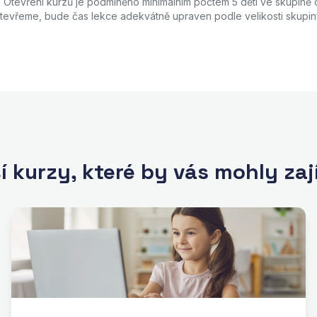
.
Otevření kurzů je podmíněno minimálním počtem 5 dětí ve skupině o
tevřeme, bude čas lekce adekvátně upraven podle velikosti skupin
í kurzy, které by vás mohly za