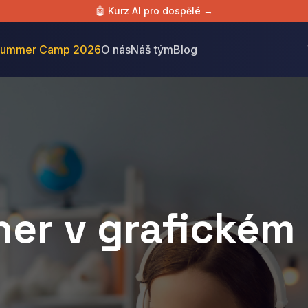
🤖 Kurz AI pro dospělé →
ummer Camp 2026
O nás
Náš tým
Blog
er v grafickém