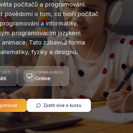
 světa počítačů a programování.
t povědomí o tom, co tvoří počítač
 programování a informatiky.
fickým programovacím jazykem
y a animace. Tato zábavná forma
atematiky, fyziky a designu.
 DĚTÍ
FORMA KURZU
ětí
Online
istrovat
Zjistit více o kurzu