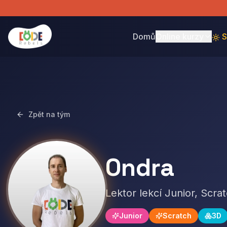
Domů
Online kurzy
S
Zpět na tým
Ondra
Lektor lekcí Junior, Scr
Junior
Scratch
3D