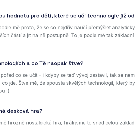
ou hodnotu pro děti, které se učí technologie již od
podle mě proto, že se co nejdřív naučí přemýšlet analytick
ích částí a jít na ně postupně. To je podle mě tak základní
hnologiích a co Tě naopak štve?
 pořád co se učit – i kdyby se teď vývoj zastavil, tak se ne
, co jde. Štve mě, že spousta skvělých technologií, který b
u :(.
ená desková hra?
 mě hrozně nostalgická hra, hráli jsme to snad celou základ