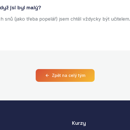
když jsi byl malý?
 snů (jako třeba popelář) jsem chtěl vždycky být učitelem
Zpět na celý tým
Kurzy