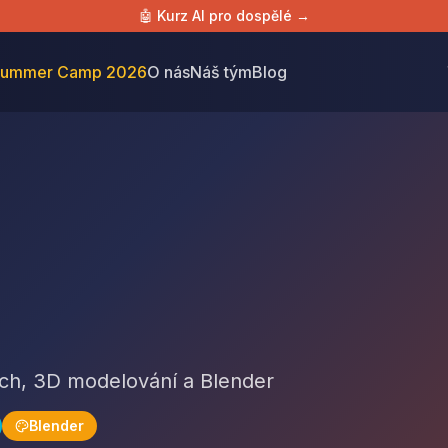
🤖 Kurz AI pro dospělé →
ummer Camp 2026
O nás
Náš tým
Blog
atch, 3D modelování a Blender
Blender