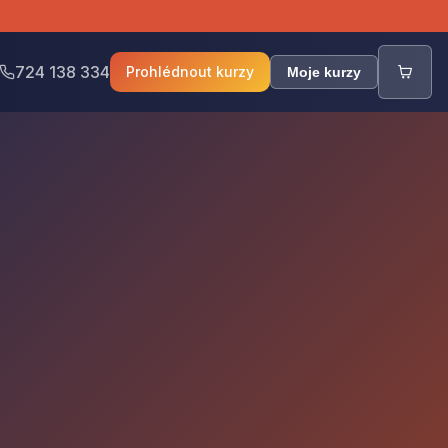
724 138 334
Prohlédnout kurzy