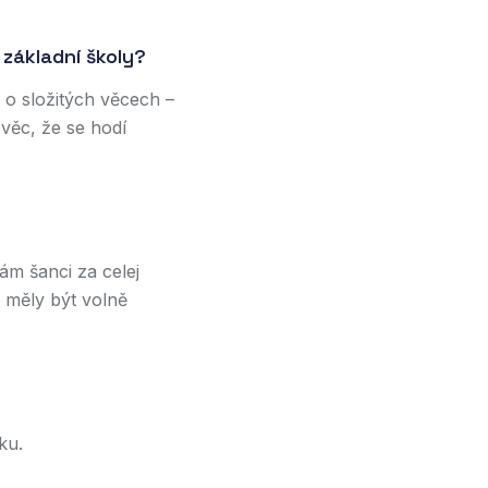
 základní školy?
y o složitých věcech –
 věc, že se hodí
mám šanci za celej
y měly být volně
ku.