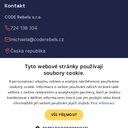
Kontakt
CODE Rebels s.r.o.
724 138 334
michaela@coderebels.cz
Česká republika
Tyto webové stránky používají
IČ: 09397973
soubory cookie.
DIČ: CZ09397973
K personalizaci obsahu, reklam a analýze návštěvnosti používáme
C 335735 vedená u Městského soudu v Praze
soubory cookie. Informace o vašem používání našich stránek také
sdílíme s našimi reklamními a analytickými partnery, kteří je mohou
kombinovat s dalšími informacemi, které jste jim poskytli nebo které
shromáždili při vašem používání jejich služeb.
Více informací
©
2026
CODE Rebels. Všechna práva vyhrazena.
VŠE PŘIJMOUT
Obchodní podmínky
Zpracování osobních údajů