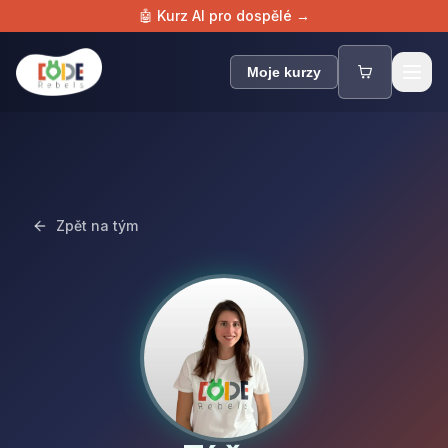
🤖 Kurz AI pro dospělé →
Zpět na tým